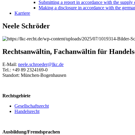
Submitting a report in accordance with the supply 
Making a disclosure in accordance with the german
Karriere
Neele Schröder
Rechtsanwältin, Fachanwältin für Handels-
E-Mail:
neele.schroeder@lkc.de
Tel.: +49 89 2324169-0
Standort: München-Bogenhausen
Rechtsgebiete
Gesellschaftsrecht
Handelsrecht
Ausbildung/Fremdsprachen