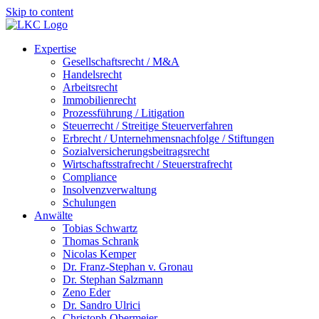
Skip to content
Expertise
Gesellschaftsrecht / M&A
Handelsrecht
Arbeitsrecht
Immobilienrecht
Prozessführung / Litigation
Steuerrecht / Streitige Steuerverfahren
Erbrecht / Unternehmensnachfolge / Stiftungen
Sozialversicherungsbeitragsrecht
Wirtschaftsstrafrecht / Steuerstrafrecht
Compliance
Insolvenzverwaltung
Schulungen
Anwälte
Tobias Schwartz
Thomas Schrank
Nicolas Kemper
Dr. Franz-Stephan v. Gronau
Dr. Stephan Salzmann
Zeno Eder
Dr. Sandro Ulrici
Christoph Obermeier