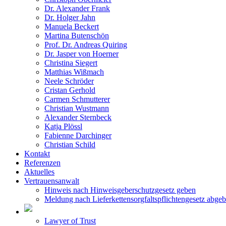
Dr. Alexander Frank
Dr. Holger Jahn
Manuela Beckert
Martina Butenschön
Prof. Dr. Andreas Quiring
Dr. Jasper von Hoerner
Christina Siegert
Matthias Wißmach
Neele Schröder
Cristan Gerhold
Carmen Schmutterer
Christian Wustmann
Alexander Sternbeck
Katja Plössl
Fabienne Darchinger
Christian Schild
Kontakt
Referenzen
Aktuelles
Vertrauensanwalt
Hinweis nach Hinweisgeberschutzgesetz geben
Meldung nach Lieferkettensorgfaltspflichtengesetz abge
Lawyer of Trust