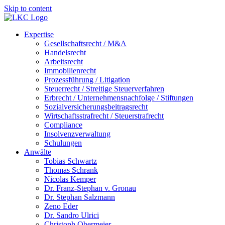
Skip to content
Expertise
Gesellschaftsrecht / M&A
Handelsrecht
Arbeitsrecht
Immobilienrecht
Prozessführung / Litigation
Steuerrecht / Streitige Steuerverfahren
Erbrecht / Unternehmensnachfolge / Stiftungen
Sozialversicherungsbeitragsrecht
Wirtschaftsstrafrecht / Steuerstrafrecht
Compliance
Insolvenzverwaltung
Schulungen
Anwälte
Tobias Schwartz
Thomas Schrank
Nicolas Kemper
Dr. Franz-Stephan v. Gronau
Dr. Stephan Salzmann
Zeno Eder
Dr. Sandro Ulrici
Christoph Obermeier