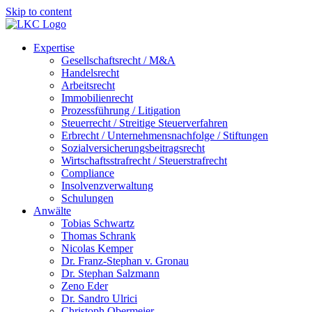
Skip to content
Expertise
Gesellschaftsrecht / M&A
Handelsrecht
Arbeitsrecht
Immobilienrecht
Prozessführung / Litigation
Steuerrecht / Streitige Steuerverfahren
Erbrecht / Unternehmensnachfolge / Stiftungen
Sozialversicherungsbeitragsrecht
Wirtschaftsstrafrecht / Steuerstrafrecht
Compliance
Insolvenzverwaltung
Schulungen
Anwälte
Tobias Schwartz
Thomas Schrank
Nicolas Kemper
Dr. Franz-Stephan v. Gronau
Dr. Stephan Salzmann
Zeno Eder
Dr. Sandro Ulrici
Christoph Obermeier