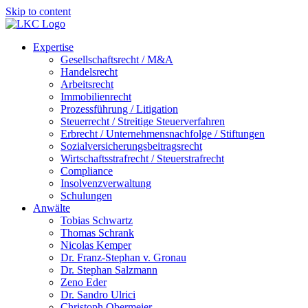
Skip to content
Expertise
Gesellschaftsrecht / M&A
Handelsrecht
Arbeitsrecht
Immobilienrecht
Prozessführung / Litigation
Steuerrecht / Streitige Steuerverfahren
Erbrecht / Unternehmensnachfolge / Stiftungen
Sozialversicherungsbeitragsrecht
Wirtschaftsstrafrecht / Steuerstrafrecht
Compliance
Insolvenzverwaltung
Schulungen
Anwälte
Tobias Schwartz
Thomas Schrank
Nicolas Kemper
Dr. Franz-Stephan v. Gronau
Dr. Stephan Salzmann
Zeno Eder
Dr. Sandro Ulrici
Christoph Obermeier