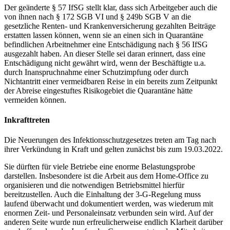
Der geänderte § 57 IfSG stellt klar, dass sich Arbeitgeber auch die
von ihnen nach § 172 SGB VI und § 249b SGB V an die
gesetzliche Renten- und Krankenversicherung gezahlten Beiträge
erstatten lassen können, wenn sie an einen sich in Quarantäne
befindlichen Arbeitnehmer eine Entschädigung nach § 56 IfSG
ausgezahlt haben. An dieser Stelle sei daran erinnert, dass eine
Entschädigung nicht gewährt wird, wenn der Beschäftigte u.a.
durch Inanspruchnahme einer Schutzimpfung oder durch
Nichtantritt einer vermeidbaren Reise in ein bereits zum Zeitpunkt
der Abreise eingestuftes Risikogebiet die Quarantäne hätte
vermeiden können.
Inkrafttreten
Die Neuerungen des Infektionsschutzgesetzes treten am Tag nach
ihrer Verkündung in Kraft und gelten zunächst bis zum 19.03.2022.
Sie dürften für viele Betriebe eine enorme Belastungsprobe
darstellen. Insbesondere ist die Arbeit aus dem Home-Office zu
organisieren und die notwendigen Betriebsmittel hierfür
bereitzustellen. Auch die Einhaltung der 3-G-Regelung muss
laufend überwacht und dokumentiert werden, was wiederum mit
enormen Zeit- und Personaleinsatz verbunden sein wird. Auf der
anderen Seite wurde nun erfreulicherweise endlich Klarheit darüber