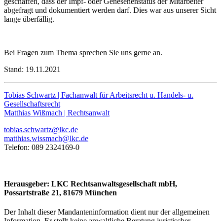
geschaffen, dass der Impf- oder Genesenenstatus der Mitarbeiter
abgefragt und dokumentiert werden darf. Dies war aus unserer Sicht
lange überfällig.
Bei Fragen zum Thema sprechen Sie uns gerne an.
Stand: 19.11.2021
Tobias Schwartz | Fachanwalt für Arbeitsrecht u. Handels- u.
Gesellschaftsrecht
Matthias Wißmach | Rechtsanwalt
tobias.schwartz@lkc.de
matthias.wissmach@lkc.de
Telefon: 089 2324169-0
Herausgeber: LKC Rechtsanwaltsgesellschaft mbH,
Possartstraße 21, 81679 München
Der Inhalt dieser Mandanteninformation dient nur der allgemeinen
Information. Er stellt keine anwaltliche Beratung juristischer,