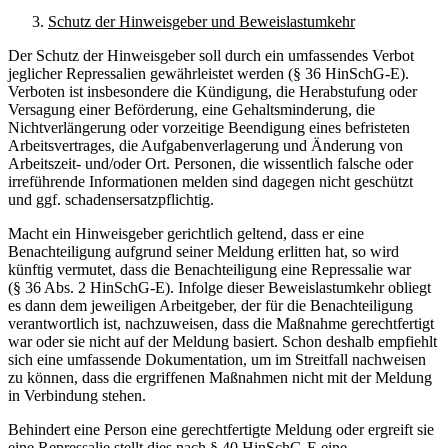
Schutz der Hinweisgeber und Beweislastumkehr
Der Schutz der Hinweisgeber soll durch ein umfassendes Verbot
jeglicher Repressalien gewährleistet werden (§ 36 HinSchG-E).
Verboten ist insbesondere die Kündigung, die Herabstufung oder
Versagung einer Beförderung, eine Gehaltsminderung, die
Nichtverlängerung oder vorzeitige Beendigung eines befristeten
Arbeitsvertrages, die Aufgabenverlagerung und Änderung von
Arbeitszeit- und/oder Ort. Personen, die wissentlich falsche oder
irreführende Informationen melden sind dagegen nicht geschützt
und ggf. schadensersatzpflichtig.
Macht ein Hinweisgeber gerichtlich geltend, dass er eine
Benachteiligung aufgrund seiner Meldung erlitten hat, so wird
künftig vermutet, dass die Benachteiligung eine Repressalie war
(§ 36 Abs. 2 HinSchG-E). Infolge dieser Beweislastumkehr obliegt
es dann dem jeweiligen Arbeitgeber, der für die Benachteiligung
verantwortlich ist, nachzuweisen, dass die Maßnahme gerechtfertigt
war oder sie nicht auf der Meldung basiert. Schon deshalb empfiehlt
sich eine umfassende Dokumentation, um im Streitfall nachweisen
zu können, dass die ergriffenen Maßnahmen nicht mit der Meldung
in Verbindung stehen.
Behindert eine Person eine gerechtfertigte Meldung oder ergreift sie
eine Repressalie stellt dies nach § 40 HinSchG-E eine