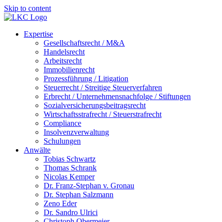
Skip to content
Expertise
Gesellschaftsrecht / M&A
Handelsrecht
Arbeitsrecht
Immobilienrecht
Prozessführung / Litigation
Steuerrecht / Streitige Steuerverfahren
Erbrecht / Unternehmensnachfolge / Stiftungen
Sozialversicherungsbeitragsrecht
Wirtschaftsstrafrecht / Steuerstrafrecht
Compliance
Insolvenzverwaltung
Schulungen
Anwälte
Tobias Schwartz
Thomas Schrank
Nicolas Kemper
Dr. Franz-Stephan v. Gronau
Dr. Stephan Salzmann
Zeno Eder
Dr. Sandro Ulrici
Christoph Obermeier