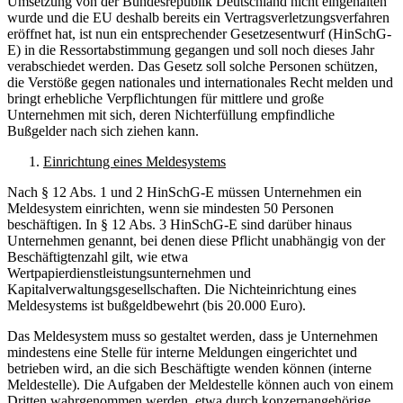
Umsetzung von der Bundesrepublik Deutschland nicht eingehalten
wurde und die EU deshalb bereits ein Vertragsverletzungsverfahren
eröffnet hat, ist nun ein entsprechender Gesetzesentwurf (HinSchG-
E) in die Ressortabstimmung gegangen und soll noch dieses Jahr
verabschiedet werden. Das Gesetz soll solche Personen schützen,
die Verstöße gegen nationales und internationales Recht melden und
bringt erhebliche Verpflichtungen für mittlere und große
Unternehmen mit sich, deren Nichterfüllung empfindliche
Bußgelder nach sich ziehen kann.
Einrichtung eines Meldesystems
Nach § 12 Abs. 1 und 2 HinSchG-E müssen Unternehmen ein
Meldesystem einrichten, wenn sie mindesten 50 Personen
beschäftigen. In § 12 Abs. 3 HinSchG-E sind darüber hinaus
Unternehmen genannt, bei denen diese Pflicht unabhängig von der
Beschäftigtenzahl gilt, wie etwa
Wertpapierdienstleistungsunternehmen und
Kapitalverwaltungsgesellschaften. Die Nichteinrichtung eines
Meldesystems ist bußgeldbewehrt (bis 20.000 Euro).
Das Meldesystem muss so gestaltet werden, dass je Unternehmen
mindestens eine Stelle für interne Meldungen eingerichtet und
betrieben wird, an die sich Beschäftigte wenden können (interne
Meldestelle). Die Aufgaben der Meldestelle können auch von einem
Dritten wahrgenommen werden, etwa durch konzernangehörige